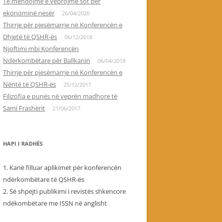
Të mendojmë e veprojmë sot për
ekonominë nesër
26/04/2020
Thirrje për pjesëmarrje në Konferencën e
Dhjetë të QSHR-ës
06/12/2018
Njoftimi mbi Konferencën
Ndërkombëtare për Ballkanin
06/04/2018
Thirrje për pjesëmarrje në Konferencën e
Nëntë të QSHR-ës
25/12/2017
Filizofia e punës në veprën madhore të
Sami Frashërit
21/06/2017
HAPI I RADHËS
1. Kanë filluar aplikimet për konferencën
ndërkombëtare të QSHR-ës
2. Së shpejti publikimi i revistës shkencore
ndëkombëtare me ISSN në anglisht