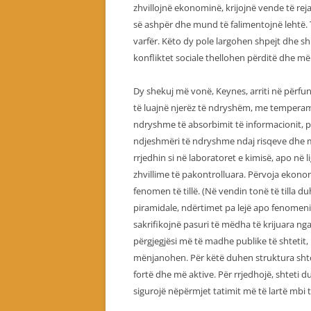
zhvillojnë ekonominë, krijojnë vende të r
së ashpër dhe mund të falimentojnë lehtë.
varfër. Këto dy pole largohen shpejt dhe s
konfliktet sociale thellohen përditë dhe m
Dy shekuj më vonë, Keynes, arriti në përfu
të luajnë njerëz të ndryshëm, me temperam
ndryshme të absorbimit të informacionit, p
ndjeshmëri të ndryshme ndaj risqeve dhe 
rrjedhin si në laboratoret e kimisë, apo në l
zhvillime të pakontrolluara. Përvoja ekon
fenomen të tillë. (Në vendin tonë të tilla d
piramidale, ndërtimet pa lejë apo fenomeni 
sakrifikojnë pasuri të mëdha të krijuara ng
përgjegjësi më të madhe publike të shtet
mënjanohen. Për këtë duhen struktura shte
fortë dhe më aktive. Për rrjedhojë, shteti d
sigurojë nëpërmjet tatimit më të lartë mbi t