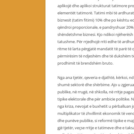
aplikojë dhe aplikoi strukturat tatimore pro
elementët tatimorë. Tatimi mbi të ardhurat
biznesit (tatim fitimi) 10% dhe po kështu 
qëndroi proporcionale, e pandryshuar 20%, e
shëndetshme biznesi. Kjo ndikoi njëherësh në
tatushme. Për rrjedhojë rriti edhe të ardhu
ritme të larta përgjatë mandatit të parë të
përmirësim të ndjeshëm dhe të dukshëm të a
prodhimit të brendshëm bruto.
Nga ana tjetër, qeveria e djathtë, kërkoi, nd
shumë sektorë dhe shërbime. Ajo u zgjeru
publike, në rrugë, në shkolla, në rritje paga
tipike elektorale dhe për ambicie politike
nga kriza, nevojat e buxhetit u përballuan jo
multiplikator të zhvillimit ekonomik të vend
dhe punëve publike, si reformë tipike e majtë
gjë tjetër, veçse rritje e tatimeve dhe e tak