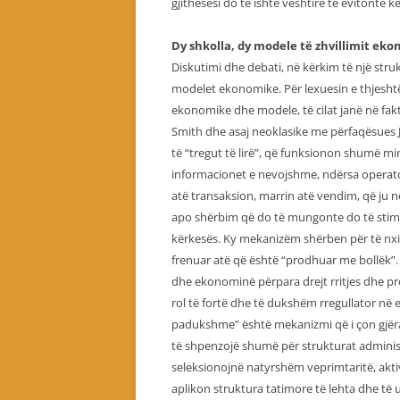
gjithësesi do të ishte vështirë të evitonte k
Dy shkolla, dy modele të zhvillimit ek
Diskutimi dhe debati, në kërkim të një stru
modelet ekonomike. Për lexuesin e thjesh
ekonomike dhe modele, të cilat janë në fak
Smith dhe asaj neoklasike me përfaqësues 
të “tregut të lirë”, që funksionon shumë mi
informacionet e nevojshme, ndërsa operatorë
atë transaksion, marrin atë vendim, që ju 
apo shërbim që do të mungonte do të stimulo
kërkesës. Ky mekanizëm shërben për të nxi
frenuar atë që është “prodhuar me bollëk”
dhe ekonominë përpara drejt rritjes dhe pro
rol të fortë dhe të dukshëm rregullator në 
padukshme” është mekanizmi që i çon gjëra
të shpenzojë shumë për strukturat administr
seleksionojnë natyrshëm veprimtaritë, aktivi
aplikon struktura tatimore të lehta dhe të 