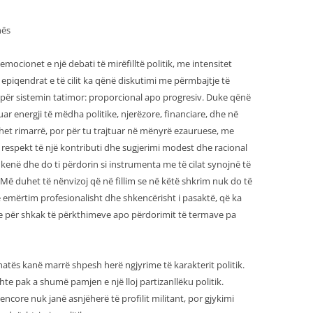
nës
 emocionet e një debati të mirëfilltë politik, me intensitet
 epiqendrat e të cilit ka qënë diskutimi me përmbajtje të
n për sistemin tatimor: proporcional apo progresiv. Duke qënë
r energji të mëdha politike, njerëzore, financiare, dhe në
et rimarrë, por për tu trajtuar në mënyrë ezauruese, me
respekt të një kontributi dhe sugjerimi modest dhe racional
i kenë dhe do ti përdorin si instrumenta me të cilat synojnë të
ë duhet të nënvizoj që në fillim se në këtë shkrim nuk do të
ë emërtim profesionalisht dhe shkencërisht i pasaktë, që ka
me për shkak të përkthimeve apo përdorimit të termave pa
atës kanë marrë shpesh herë ngjyrime të karakterit politik.
e pak a shumë pamjen e një lloj partizanllëku politik.
ncore nuk janë asnjëherë të profilit militant, por gjykimi