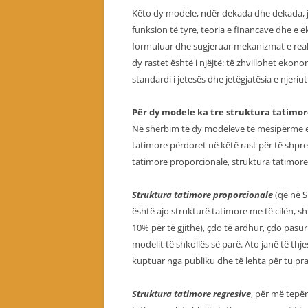
Këto dy modele, ndër dekada dhe dekada, 
funksion të tyre, teoria e financave dhe e 
formuluar dhe sugjeruar mekanizmat e realizi
dy rastet është i njëjtë: të zhvillohet ekon
standardi i jetesës dhe jetëgjatësia e njeriut
Për dy modele ka tre struktura tatimo
Në shërbim të dy modeleve të mësipërme ekz
tatimore përdoret në këtë rast për të shpre
tatimore proporcionale, struktura tatimore
Struktura tatimore proporcionale
(që në S
është ajo strukturë tatimore me të cilën, s
10% për të gjithë), çdo të ardhur, çdo pasu
modelit të shkollës së parë. Ato janë të thj
kuptuar nga publiku dhe të lehta për tu pr
Struktura tatimore regresive
, për më tepër