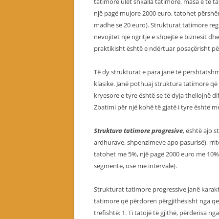
tatimore ulet shkalla tatimore, masa e të t
një pagë mujore 2000 euro, tatohet përshë
madhe se 20 euro). Strukturat tatimore reg
nevojitet një ngritje e shpejtë e biznesit dhe
praktikisht është e ndërtuar posaçërisht pë
Të dy strukturat e para janë të përshtatsh
klasike. Janë pothuaj struktura tatimore që
kryesore e tyre është se të dyja thellojnë 
Zbatimi për një kohë të gjatë i tyre është 
Struktura tatimore progresive
, është ajo s
ardhurave, shpenzimeve apo pasurisë), rrit
tatohet me 5%, një pagë 2000 euro me 10
segmente, ose me intervale).
Strukturat tatimore progressive janë karakte
tatimore që përdoren përgjithësisht nga qev
trefishtë: 1. Ti tatojë të gjithë, përderisa 