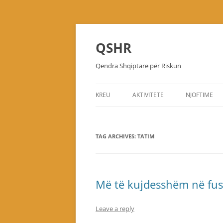
Skip
to
content
QSHR
Qendra Shqiptare për Riskun
KREU
AKTIVITETE
NJOFTIME
TAG ARCHIVES:
TATIM
Më të kujdesshëm në fus
Leave a reply