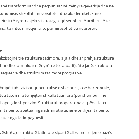
janë transformuar dhe përpunuar në mënyra qeverisje dhe në
ekonomisë, shkollat, universitetet dhe akademikët, kanë
mit të tyre. Objektivi strategjik që synohet të arrihet në të
omia, të rritet mirëqenia, të përmirësohet pa ndërprerë
.
re
istojnë tre struktura tatimore. (Fjala dhe shprehja struktura
hur dhe formuluar mënyrën e të tatuarit). Ato janë: struktura
 regresive dhe struktura tatimore progresive.
hqipëri abuzivisht quhet “taksë e sheshtë”), ose horizontale,
hteti taton me të njëjtën shkallë tatimore (për shembull me
ri, apo çdo shpenzim. Strukturat proporcionale i përshtaten
eshta për tu zbatuar nga administrata, janë të thjeshta për tu
anuar nga tatimpaguesit.
, është ajo strukturë tatimore sipas të cilës, me rritjen e bazës