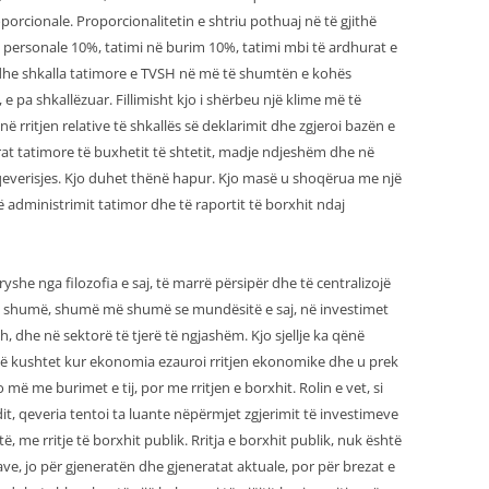
porcionale. Proporcionalitetin e shtriu pothuaj në të gjithë
 personale 10%, tatimi në burim 10%, tatimi mbi të ardhurat e
edhe shkalla tatimore e TVSH në më të shumtën e kohës
 pa shkallëzuar. Fillimisht kjo i shërbeu një klime më të
 rritjen relative të shkallës së deklarimit dhe zgjeroi bazën e
rat tatimore të buxhetit të shtetit, madje ndjeshëm dhe në
 qeverisjes. Kjo duhet thënë hapur. Kjo masë u shoqërua me një
dministrimit tatimor dhe të raportit të borxhit ndaj
ryshe nga filozofia e saj, të marrë përsipër dhe të centralizojë
a shumë, shumë më shumë se mundësitë e saj, në investimet
sh, dhe në sektorë të tjerë të ngjashëm. Kjo sjellje ka qënë
. Në kushtet kur ekonomia ezauroi rritjen ekonomike dhe u prek
 më me burimet e tij, por me rritjen e borxhit. Rolin e vet, si
it, qeveria tentoi ta luante nëpërmjet zgjerimit të investimeve
, me rritje të borxhit publik. Rritja e borxhit publik, nuk është
save, jo për gjeneratën dhe gjeneratat aktuale, por për brezat e