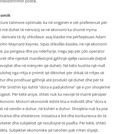
ëndvështrimin politik.
onomik
kture tatimore optimale, ka në origjinën e vet preferencat për
të më duhet të nënvizoj se në ekonomi ka shumë rryma
t derivate të dy shkollave: asaj klasike me përfaqësues Adam
John Maynard Keynes. Sipas shkollës klasike, në një ekonomi
rë, pa pengesa dhe pa ndërhyrje, tregu jep për çdo operator
t dhe njerëzit manifestojnë gjithnjë sjellje racionale (bëjnë
nevojitet dhe në mënyrën që duhet). Në këto kushte një mall
hej nga rritja e çmimit që diktohet për shkak të rritjes së
tur dhe prodhuar gjithnjë atë produkt që duhet dhe për të
. Për Smithin kjo është “dora e padukshme” që e çon shoqërinë
gesit. Për këtë arsye, shteti nuk ka nevojë të marrë përsipër
ekonomi. Motorri ekonomik është liria e individit dhe “dora e
t në vendin e duhur, në kohën e duhur. Shoqëria nuk ka pse
ative dhe shtetërore. Inisiativa e lirë dhe konkurenca do të
tetet dhe subjektet që rezultojnë të paafta. Për këtë, shteti
ulëta. Subjektet ekonomike që tatohen pak rriten shpejt,