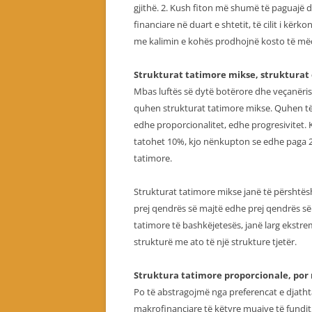
gjithë. 2. Kush fiton më shumë të paguaj
financiare në duart e shtetit, të cilit i kër
me kalimin e kohës prodhojnë kosto të mëd
Strukturat tatimore mikse, struktura
Mbas luftës së dytë botërore dhe veçanërish
quhen strukturat tatimore mikse. Quhen të 
edhe proporcionalitet, edhe progresivitet.
tatohet 10%, kjo nënkupton se edhe paga 20
tatimore.
Strukturat tatimore mikse janë të përshtës
prej qendrës së majtë edhe prej qendrës së
tatimore të bashkëjetesës, janë larg ekstr
strukturë me ato të një strukture tjetër.
Struktura tatimore proporcionale, por m
Po të abstragojmë nga preferencat e djatht
makrofinanciare të këtyre muajve të fundit,