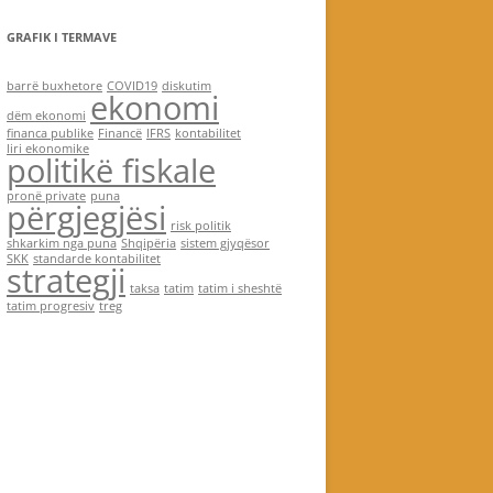
GRAFIK I TERMAVE
barrë buxhetore
COVID19
diskutim
ekonomi
dëm ekonomi
financa publike
Financë
IFRS
kontabilitet
liri ekonomike
politikë fiskale
pronë private
puna
përgjegjësi
risk politik
shkarkim nga puna
Shqipëria
sistem gjyqësor
SKK
standarde kontabilitet
strategji
taksa
tatim
tatim i sheshtë
tatim progresiv
treg