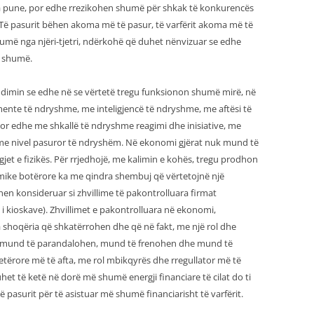
eja pune, por edhe rrezikohen shumë për shkak të konkurencës
 Të pasurit bëhen akoma më të pasur, të varfërit akoma më të
humë nga njëri-tjetri, ndërkohë që duhet nënvizuar se edhe
ë shumë.
ndimin se edhe në se vërtetë tregu funksionon shumë mirë, në
ente të ndryshme, me inteligjencë të ndryshme, me aftësi të
or edhe me shkallë të ndryshme reagimi dhe inisiative, me
me nivel pasuror të ndryshëm. Në ekonomi gjërat nuk mund të
igjet e fizikës. Për rrjedhojë, me kalimin e kohës, tregu prodhon
omike botërore ka me qindra shembuj që vërtetojnë një
uhen konsideruar si zhvillime të pakontrolluara firmat
i kioskave). Zhvillimet e pakontrolluara në ekonomi,
a shoqëria që shkatërrohen dhe që në fakt, me një rol dhe
it, mund të parandalohen, mund të frenohen dhe mund të
tërore më të afta, me rol mbikqyrës dhe rregullator më të
uhet të ketë në dorë më shumë energji financiare të cilat do ti
ë pasurit për të asistuar më shumë financiarisht të varfërit.