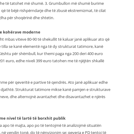
ë dhe të tatohet më shumë. 3. Grumbullon më shumë burime
kon që të bëjë rishpërndarje dhe të zbusë ekstremizmat, të cilat
ha për shoqërinë dhe shtetin.
t e kohërave moderne
t mbas viteve 80-90 të shekullit të kaluar janë aplikuar ato që
tilla se kanë elementë nga të dy strukturat tatimore, kanë
 Kështu për shëmbull, kur themi paga nga 200 deri 400 euro
1 euro, edhe niveli 399 euro tatohen me të njëjtën shkallë
hme për qeveritë e partive të qendrës. Ato janë aplikuar edhe
 djathtë. Strukturat tatimore mikse kanë pamjen e strukturave
emeve, dhe alternojnë avantazhet dhe disavantazhet e njërës
e nivel të lartë të borxhit publik
a apo të majta, apo po të tentojmë të analizojmë situatën
 në vendin tonë, do të nënvizonim se: qeveria e PD tentoi të