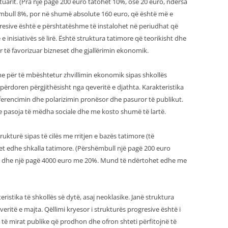
atuarit. (Pra një pagë 200 euro tatohet 10%, ose 20 euro, ndërsa
mbull 8%, por në shumë absolute 160 euro, që është më e
resive është e përshtatëshme të instalohet në periudhat që
 e inisiativës së lirë. Është struktura tatimore që teorikisht dhe
r të favorizuar bizneset dhe gjallërimin ekonomik.
me për të mbështetur zhvillimin ekonomik sipas shkollës
 përdoren përgjithësisht nga qeveritë e djathta. Karakteristika
diferencimin dhe polarizimin pronësor dhe pasuror të publikut.
me pasoja të mëdha sociale dhe me kosto shumë të lartë.
trukturë sipas të cilës me rritjen e bazës tatimore (të
et edhe shkalla tatimore. (Përshëmbull një pagë 200 euro
% dhe një pagë 4000 euro me 20%. Mund të ndërtohet edhe me
ristika të shkollës së dytë, asaj neoklasike. Janë struktura
eritë e majta. Qëllimi kryesor i strukturës progresive është i
nga të mirat publike që prodhon dhe ofron shteti përfitojnë të