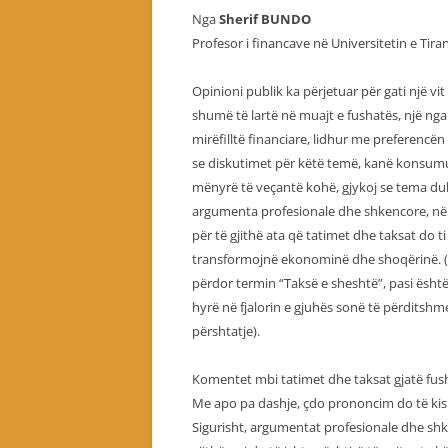
Nga
Sherif BUNDO
Profesor i financave në Universitetin e Tira
Opinioni publik ka përjetuar për gati një vit
shumë të lartë në muajt e fushatës, një nga
mirëfilltë financiare, lidhur me preferencë
se diskutimet për këtë temë, kanë konsumua
mënyrë të veçantë kohë, gjykoj se tema duh
argumenta profesionale dhe shkencore, në 
për të gjithë ata që tatimet dhe taksat do t
transformojnë ekonominë dhe shoqërinë. (M
përdor termin “Taksë e sheshtë”, pasi ësht
hyrë në fjalorin e gjuhës sonë të përditsh
përshtatje).
Komentet mbi tatimet dhe taksat gjatë fush
Me apo pa dashje, çdo prononcim do të kisht
Sigurisht, argumentat profesionale dhe shke