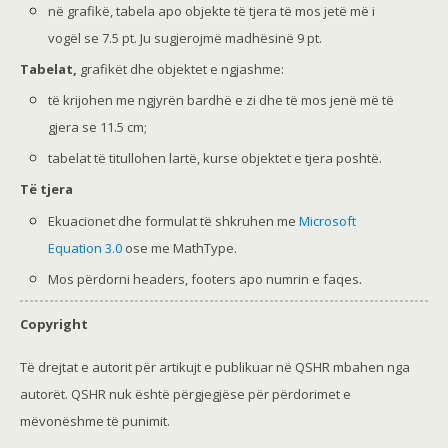
në grafikë, tabela apo objekte të tjera të mos jetë më i
vogël se 7.5 pt. Ju sugjerojmë madhësinë 9 pt.
Tabelat,
grafikët dhe objektet e ngjashme:
të krijohen me ngjyrën bardhë e zi dhe të mos jenë më të
gjera se 11.5 cm;
tabelat të titullohen lartë, kurse objektet e tjera poshtë.
Të tjera
Ekuacionet dhe formulat të shkruhen me
Microsoft
Equation 3.0
ose me MathType.
Mos përdorni headers, footers apo numrin e faqes.
Copyright
Të drejtat e autorit për artikujt e publikuar në QSHR mbahen nga
autorët. QSHR nuk është përgjegjëse për përdorimet e
mëvonëshme të punimit.