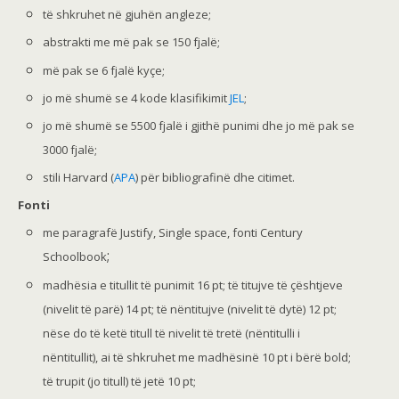
të shkruhet në gjuhën angleze;
abstrakti me më pak se 150 fjalë;
më pak se 6 fjalë kyçe;
jo më shumë se 4 kode klasifikimit
JEL
;
jo më shumë se 5500 fjalë i gjithë punimi dhe jo më pak se
3000 fjalë;
stili Harvard (
APA
) për bibliografinë dhe citimet.
Fonti
me paragrafë Justify, Single space, fonti Century
;
Schoolbook
madhësia e titullit të punimit 16 pt; të titujve të çështjeve
(nivelit të parë) 14 pt; të nëntitujve (nivelit të dytë) 12 pt;
nëse do të ketë titull të nivelit të tretë (nëntitulli i
nëntitullit), ai të shkruhet me madhësinë 10 pt i bërë bold;
të trupit (jo titull) të jetë 10 pt;