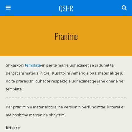
QSHR
Pranime
Shkarkoni
template
-in për të marrë udhëzimet se si duhet ta
përgatisni materialin tuaj. Kushtojini vëmendje pasi materiali që ju
do të praraqisni duhet të respektojë udhëzimet që janë dhënë në
template.
Për pranimin e materialit tuaj në versionin përfundimtar, kriteret e
më poshtme merren në shqyrtim:
Kritere