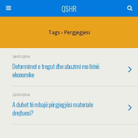
QSHR
Tags › Përgjegjësi
24/07/2014
Deformimet e tregut dhe abuzimi me lirinë
ekonomike
22/07/2014
A duhet të mbajë përgjegjësi materiale
drejtuesi?