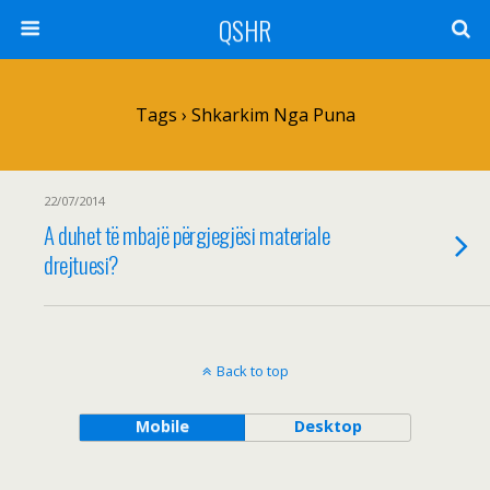
QSHR
Tags › Shkarkim Nga Puna
22/07/2014
A duhet të mbajë përgjegjësi materiale
drejtuesi?
Back to top
Mobile
Desktop