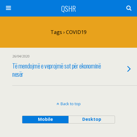
QSHR
Tags › COVID19
26/04/2020
Të mendojmë e veprojmë sot për ekonominë
nesër
Back to top
Mobile
Desktop