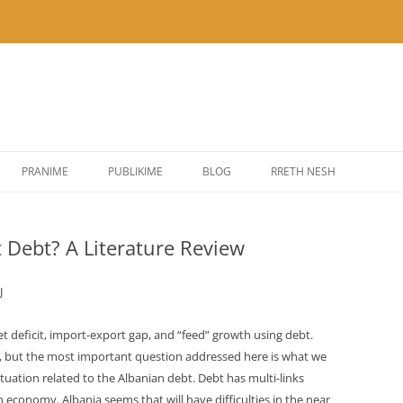
PRANIME
PUBLIKIME
BLOG
RRETH NESH
Debt? A Literature Review
J
 deficit, import-export gap, and “feed” growth using debt.
, but the most important question addressed here is what we
uation related to the Albanian debt. Debt has multi-links
onomy. Albania seems that will have difficulties in the near