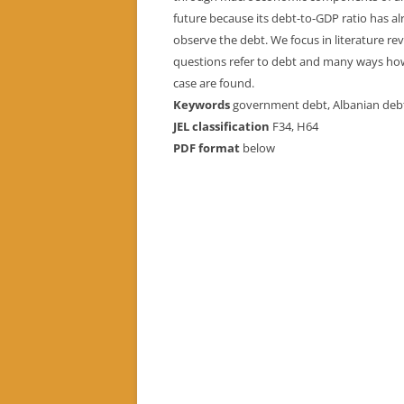
future because its debt-to-GDP ratio has a
observe the debt. We focus in literature r
questions refer to debt and many ways how 
case are found.
Keywords
government debt, Albanian debt,
JEL classification
F34, H64
PDF format
below