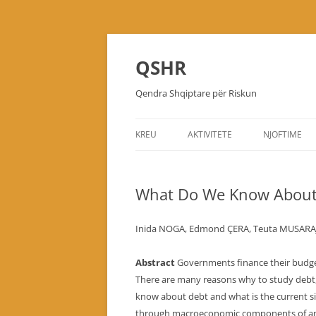
Skip
to
content
QSHR
Qendra Shqiptare për Riskun
KREU
AKTIVITETE
NJOFTIME
What Do We Know About 
Inida NOGA, Edmond ÇERA, Teuta MUSARA
Abstract
Governments finance their budget
There are many reasons why to study debt
know about debt and what is the current sit
through macroeconomic components of an ec