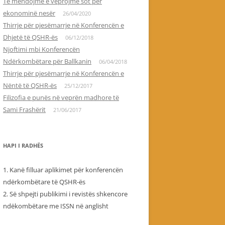
Të mendojmë e veprojmë sot për
ekonominë nesër
26/04/2020
Thirrje për pjesëmarrje në Konferencën e
Dhjetë të QSHR-ës
06/12/2018
Njoftimi mbi Konferencën
Ndërkombëtare për Ballkanin
06/04/2018
Thirrje për pjesëmarrje në Konferencën e
Nëntë të QSHR-ës
25/12/2017
Filizofia e punës në veprën madhore të
Sami Frashërit
21/06/2017
HAPI I RADHËS
1. Kanë filluar aplikimet për konferencën
ndërkombëtare të QSHR-ës
2. Së shpejti publikimi i revistës shkencore
ndëkombëtare me ISSN në anglisht