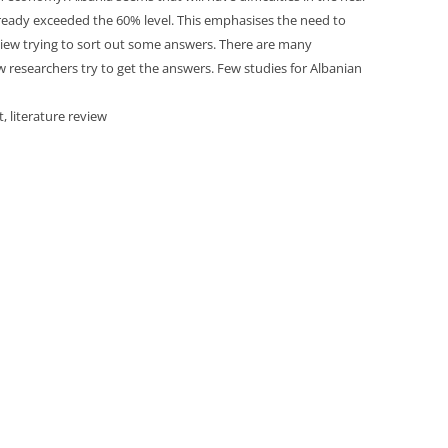
lready exceeded the 60% level. This emphasises the need to
eview trying to sort out some answers. There are many
researchers try to get the answers. Few studies for Albanian
 literature review