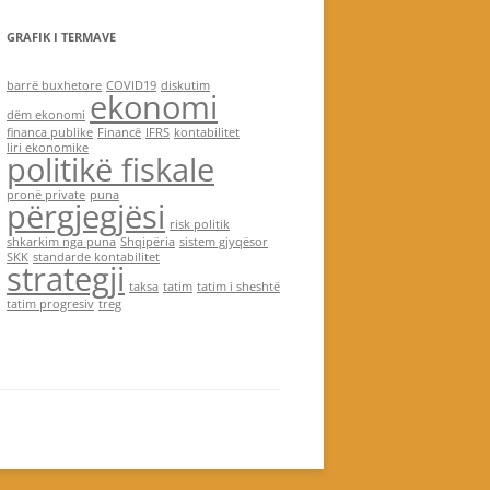
GRAFIK I TERMAVE
barrë buxhetore
COVID19
diskutim
ekonomi
dëm ekonomi
financa publike
Financë
IFRS
kontabilitet
liri ekonomike
politikë fiskale
pronë private
puna
përgjegjësi
risk politik
shkarkim nga puna
Shqipëria
sistem gjyqësor
SKK
standarde kontabilitet
strategji
taksa
tatim
tatim i sheshtë
tatim progresiv
treg